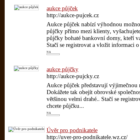
aukce půjček
http://aukce-pujcek.cz
Aukce půjček nabízí výhodnou možnost
půjčky přímo mezi klienty, vyšachujete
půjčky bohaté bankovní domy, kteří v
Stačí se registrovat a vložit informaci 
N/A
aukce půjčky
http://aukce-pujcky.cz
Aukce půjček představují výjimečnou m
Dokážete tak obejít obrovské společno
většinou velmi drahé.. Stačí se registr
chcete půjčku...
N/A
Úvěr pro podnikatele
http://uver-pro-podnikatele.wz.cz/