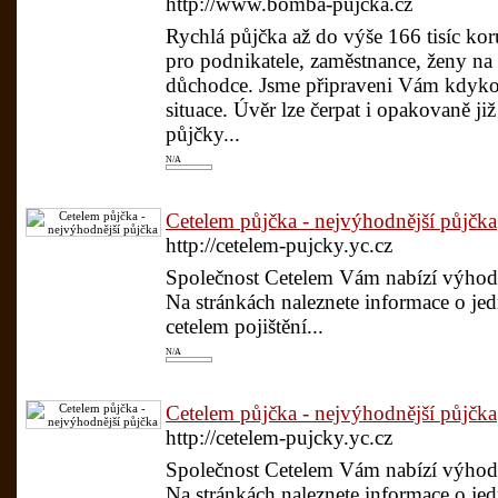
http://www.bomba-pujcka.cz
Rychlá půjčka až do výše 166 tisíc ko
pro podnikatele, zaměstnance, ženy na
důchodce. Jsme připraveni Vám kdykol
situace. Úvěr lze čerpat i opakovaně ji
půjčky...
N/A
Cetelem půjčka - nejvýhodnější půjčka
http://cetelem-pujcky.yc.cz
Společnost Cetelem Vám nabízí výhodné
Na stránkách naleznete informace o jed
cetelem pojištění...
N/A
Cetelem půjčka - nejvýhodnější půjčka
http://cetelem-pujcky.yc.cz
Společnost Cetelem Vám nabízí výhodné
Na stránkách naleznete informace o jed