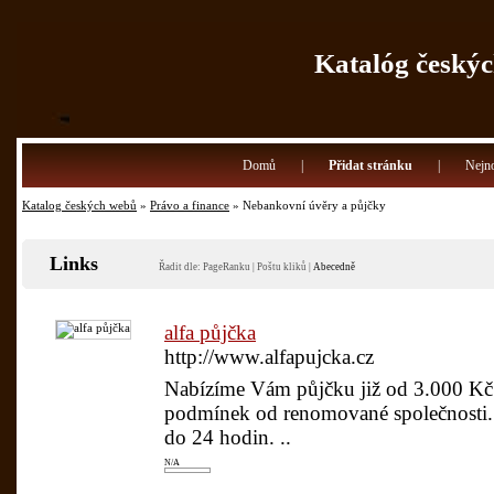
Katalóg českýc
Domů
|
Přidat stránku
|
Nejno
Katalog českých webů
»
Právo a finance
» Nebankovní úvěry a půjčky
Links
Řadit dle:
PageRanku
|
Poštu kliků
|
Abecedně
alfa půjčka
http://www.alfapujcka.cz
Nabízíme Vám půjčku již od 3.000 Kč
podmínek od renomované společnosti. 
do 24 hodin. ..
N/A