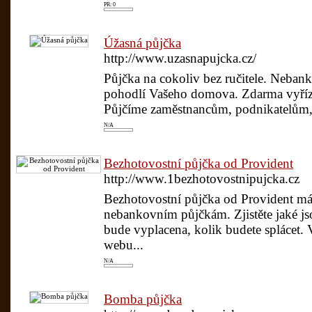
PR: 0
Úžasná půjčka
http://www.uzasnapujcka.cz/
Půjčka na cokoliv bez ručitele. Nebank
pohodlí Vašeho domova. Zdarma vyříze
Půjčíme zaměstnancům, podnikatelům
N/A
Bezhotovostní půjčka od Provident
http://www.1bezhotovostnipujcka.cz
Bezhotovostní půjčka od Provident má
nebankovním půjčkám. Zjistěte jaké js
bude vyplacena, kolik budete splácet. 
webu...
N/A
Bomba půjčka