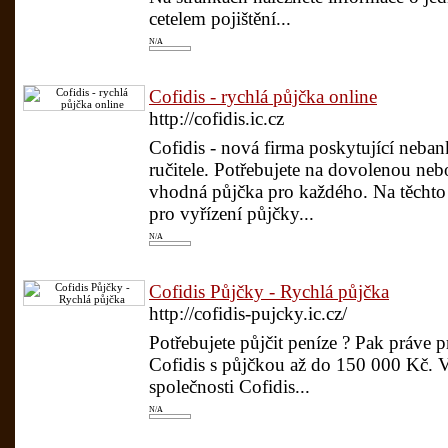
cetelem pojištění...
N/A
Cofidis - rychlá půjčka online
http://cofidis.ic.cz
Cofidis - nová firma poskytující neba
ručitele. Potřebujete na dovolenou neb
vhodná půjčka pro každého. Na těchto 
pro vyřízení půjčky...
N/A
Cofidis Půjčky - Rychlá půjčka
http://cofidis-pujcky.ic.cz/
Potřebujete půjčit peníze ? Pak práve p
Cofidis s půjčkou až do 150 000 Kč. V
společnosti Cofidis...
N/A