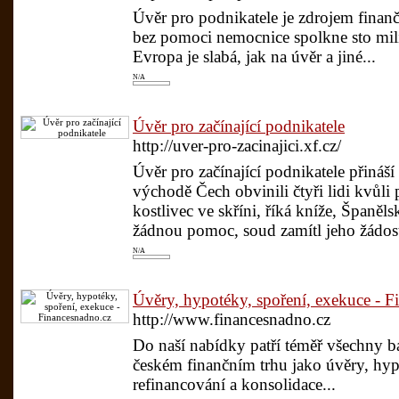
Úvěr pro podnikatele je zdrojem finan
bez pomoci nemocnice spolkne sto mili
Evropa je slabá, jak na úvěr a jiné...
N/A
Úvěr pro začínající podnikatele
http://uver-pro-zacinajici.xf.cz/
Úvěr pro začínající podnikatele přináší
východě Čech obvinili čtyři lidi kvůl
kostlivec ve skříni, říká kníže, Španě
žádnou pomoc, soud zamítl jeho žádost 
N/A
Úvěry, hypotéky, spoření, exekuce - F
http://www.financesnadno.cz
Do naší nabídky patří téměř všechny 
českém finančním trhu jako úvěry, hypo
refinancování a konsolidace...