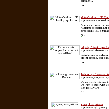
commenc..
N/A
Měření radonu - FK Tradin
http://www.mereni-radon
Zajišťujeme stanovení r
Nabízíme profesionální p
Středočeský kraj a Strako
PR: 1
Odpady, čištění odpadů 
http://www.kaiserservis.c
Poskytujeme komplexní sl
třídění odpadu, sběr odp
N/A
Technology News and R
http://www.joespcandrepa
We are here to educate 
We want to share with yo
then it really are..
N/A
Výkup katalyzátorů
http://www.vykupkataly