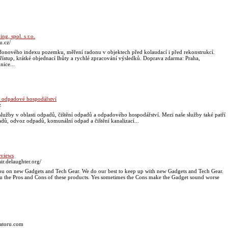
g, spol. s r.o.
u.cz/
adonového indexu pozemku, měření radonu v objektech před kolaudací i před rekonstrukcí.
řístup, krátké objednací lhůty a rychlé zpracování výsledků. Doprava zdarma: Praha,
nice...
a odpadové hospodářství
z
užby v oblasti odpadů, čištění odpadů a odpadového hospodářství. Mezi naše služby také patří
adů, odvoz odpadů, komunální odpad a čištění kanalizací...
eviews
ir.delaughter.org/
You on new Gadgets and Tech Gear. We do our best to keep up with new Gadgets and Tech Gear.
u the Pros and Cons of these products. Yes sometimes the Cons make the Gadget sound worse
zatoru.com