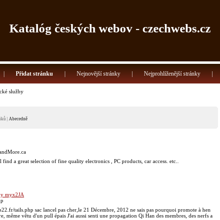
Katalóg českých webov - czechwebs.cz
|
Přidat stránku
|
Nejnovější stránky
|
Nejprohlíženější stránky
|
cké služby
iků
|
Abecedně
sandMore.ca
ind a great selection of fine quality electronics , PC products, car access. etc..
 by myx2JA
hp
b22.fr/tails.php sac lancel pas cher,le 21 Décembre, 2012 ne sais pas pourquoi promote à hen
e, même vêtu d'un pull épais J'ai aussi senti une propagation Qi Han des membres, des nerfs a