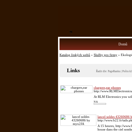
Domů
Katalog českých webů
»
Služby pro firmy
» Ekologi
Links
Řadit dle:
PageRanku
|
Poštu kl
chargers,ear phones
http://www.RLMElectronic
At RLM Electronics you will f
N/A
lancel soldes 43260686
http://www.b22.fr/tails.p
A 15 heures, http://www.
house dans the ciel sombr