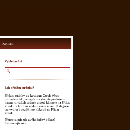
Kontakt
Vyhledávání
Jak přidám stránku?
Přidání stránky do katalogu Czech Webs
provedete tak, že nejdřív vyberete příslušnou
kategorii vašich stránek a poté kliknete na Přidat
stránku v horním vodorovném menu. Kategorii
lze vybrat i později po kliknutí na Přidat
stránku.
Přejete si mít zde zvýhodněný odkaz?
Kontaktujte nás.