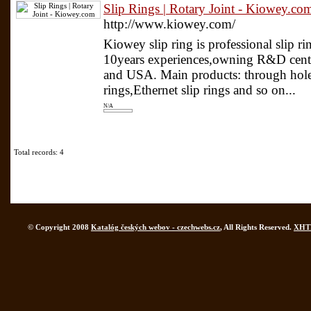
Slip Rings | Rotary Joint - Kiowey.co
http://www.kiowey.com/
Kiowey slip ring is professional slip 
10years experiences,owning R&D center
and USA. Main products: through hole s
rings,Ethernet slip rings and so on...
N/A
Total records: 4
© Copyright 2008
Katalóg českých webov - czechwebs.cz
, All Rights Reserved.
XHT