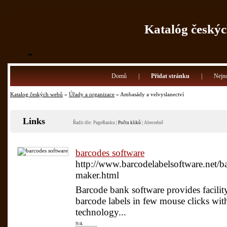
Katalóg českýc
Domů
|
Přidat stránku
|
Nejno
Katalog českých webů
»
Úřady a organizace
» Ambasády a velvyslanectví
Links
Řadit dle:
PageRanku
|
Počtu kliků
|
Abecedně
barcodes software
http://www.barcodelabelsoftware.net/ba
maker.html
Barcode bank software provides facility 
barcode labels in few mouse clicks wit
technology...
N/A