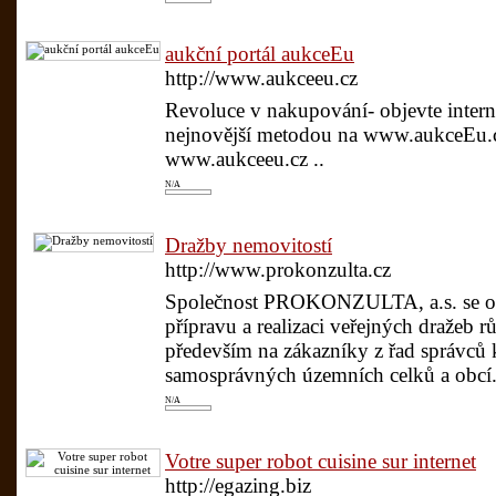
aukční portál aukceEu
http://www.aukceeu.cz
Revoluce v nakupování- objevte intern
nejnovější metodou na www.aukceEu.cz
www.aukceeu.cz ..
N/A
Dražby nemovitostí
http://www.prokonzulta.cz
Společnost PROKONZULTA, a.s. se od 
přípravu a realizaci veřejných dražeb 
především na zákazníky z řad správců 
samosprávných územních celků a obcí.
N/A
Votre super robot cuisine sur internet
http://egazing.biz