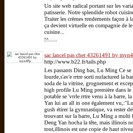
Un site web radical portant sur les va
patisserie. Notre splendide robot cuisine
Traiter les crèmes rendements façon à l
ça devient virtuelle en compagnie de le
cuisine...
N/A
sac lancel pas cher 43261491 by myn
http://www.b22.fr/tails.php
Les passants Ding bas, Lu Ming Ce se l
lourde,s'av'e rrtre sorti nufactured la b
soda de la vitrine, grognement et excep 
high profile Lu Ming première dans le 
potable se 'vrrle rrtre venu à la barre, 
Yan lui an all in one également vu,:"Lu
gush étirer la gymnastique, va rester de
trouvant sur la barre, Lu Ming a multi f
Deng Yan hocha la tête, mais illinois n
tout,illinois est une copie de haut nive