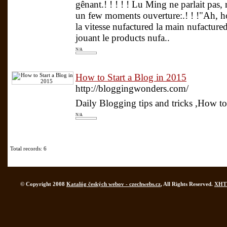
gênant.! ! ! ! ! Lu Ming ne parlait pas,
un few moments ouverture:.! ! !"Ah, h
la vitesse nufactured la main nufactur
jouant le products nufa..
N/A
How to Start a Blog in 2015
http://bloggingwonders.com/
Daily Blogging tips and tricks ,How t
N/A
Total records: 6
© Copyright 2008
Katalóg českých webov - czechwebs.cz
, All Rights Reserved.
XHT