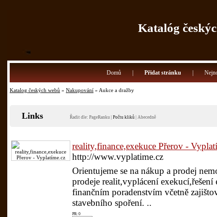
Katalóg českýc
Domů
|
Přidat stránku
|
Nejno
Katalog českých webů
»
Nakupování
» Aukce a dražby
Links
Řadit dle:
PageRanku
|
Počtu kliků
|
Abecedně
reality,finance,exekuce Přerov - Vyplat
http://www.vyplatime.cz
Orientujeme se na nákup a prodej nemo
prodeje realit,vyplácení exekucí,řešen
finančním poradenstvím včetně zajišto
stavebního spoření. ..
PR: 0