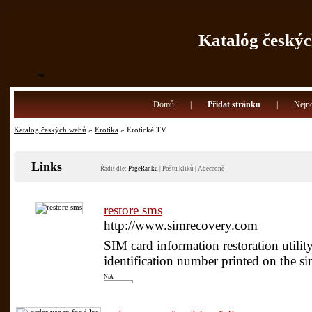
Katalóg českýc
Domů
|
Přidat stránku
|
Nejno
Katalog českých webů
»
Erotika
» Erotické TV
Links
Řadit dle:
PageRanku
|
Poštu kliků
|
Abecedně
restore sms
http://www.simrecovery.com
SIM card information restoration utilit
identification number printed on the sim
N/A