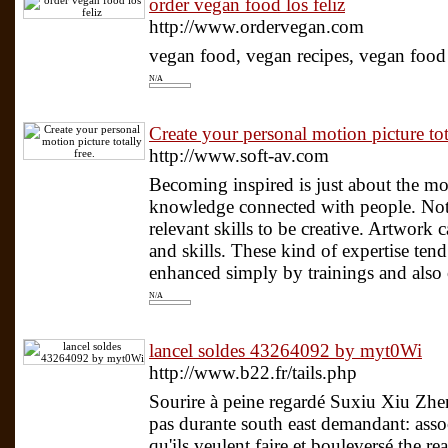
order vegan food los feliz
http://www.ordervegan.com
vegan food, vegan recipes, vegan food 
N/A
Create your personal motion picture tota
http://www.soft-av.com
Becoming inspired is just about the m
knowledge connected with people. Not 
relevant skills to be creative. Artwork
and skills. These kind of expertise te
enhanced simply by trainings and also ot
N/A
lancel soldes 43264092 by myt0Wi
http://www.b22.fr/tails.php
Sourire à peine regardé Suxiu Xiu Zh
pas durante south east demandant: asso
qu'ils veulent faire et bouleversé the 