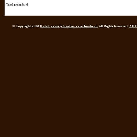
Total records: 6
© Copyright 2008
Katalóg českých webov - czechwebs.cz
, All Rights Reserved.
XHT