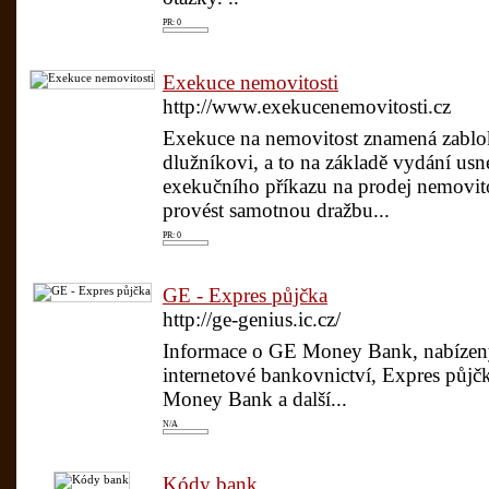
PR: 0
Exekuce nemovitosti
http://www.exekucenemovitosti.cz
Exekuce na nemovitost znamená zablo
dlužníkovi, a to na základě vydání usn
exekučního příkazu na prodej nemovitos
provést samotnou dražbu...
PR: 0
GE - Expres půjčka
http://ge-genius.ic.cz/
Informace o GE Money Bank, nabízený
internetové bankovnictví, Expres půjčk
Money Bank a další...
N/A
Kódy bank