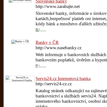
Slovenské banky
http://www.zarabajte.net
Slovenské banky, informácie o úroko
kartách,bezpečnosť platieb cez internet
kódy bánk a množstvo ďalších užitočný
PR: 3
Banky v ČR
http://www.nasebanky.cz
Web informuje o bankovních službách v
bankovním poplatků, úvěrům a hypoté
PR: 1
Servis24.cz Internetová banka
http://servis24-cz.cz
Katalog stránek odkazující na zajímav
bankovnictví a službách servis24. Např
internetového bankovnictví, osobní zku
otázky. ..