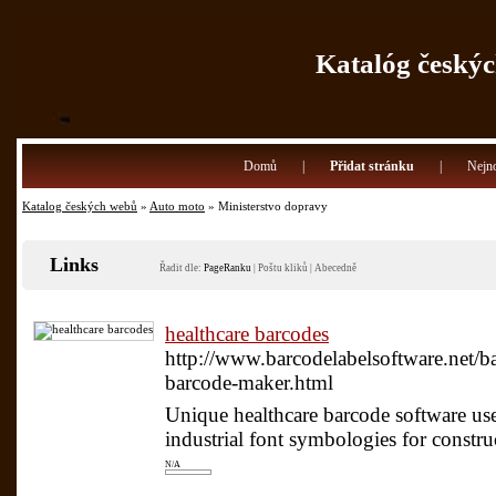
Katalóg českýc
Domů
|
Přidat stránku
|
Nejno
Katalog českých webů
»
Auto moto
» Ministerstvo dopravy
Links
Řadit dle:
PageRanku
|
Poštu kliků
|
Abecedně
healthcare barcodes
http://www.barcodelabelsoftware.net/ba
barcode-maker.html
Unique healthcare barcode software use
industrial font symbologies for construc
N/A