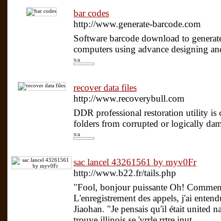
bar codes
http://www.generate-barcode.com
Software barcode download to generate
computers using advance designing and 
N/A
recover data files
http://www.recoverybull.com
DDR professional restoration utility is 
folders from corrupted or logically dam
N/A
sac lancel 43261561 by myv0Fr
http://www.b22.fr/tails.php
"Fool, bonjour puissante Oh! Comment 
L'enregistrement des appels, j'ai enten
Jiaohan. "Je pensais qu'il était united n
trouve,illinois se 'vrrle rrtre inut..