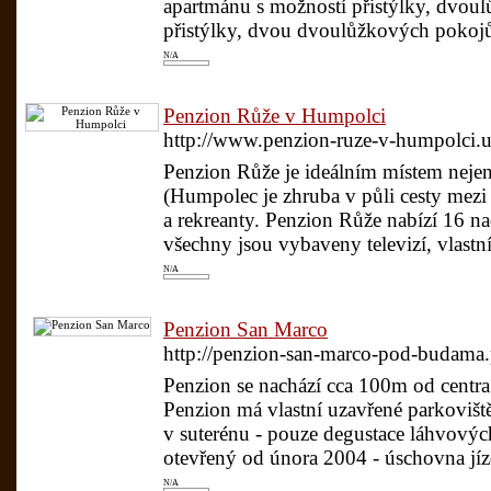
apartmánu s možností přistýlky, dvoul
přistýlky, dvou dvoulůžkových pokojů
N/A
Penzion Růže v Humpolci
http://www.penzion-ruze-v-humpolci.u
Penzion Růže je ideálním místem nejen
(Humpolec je zhruba v půli cesty mezi 
a rekreanty. Penzion Růže nabízí 16 
všechny jsou vybaveny televizí, vlastn
N/A
Penzion San Marco
http://penzion-san-marco-pod-budama.
Penzion se nachází cca 100m od centra
Penzion má vlastní uzavřené parkoviště,
v suterénu - pouze degustace láhvovýc
otevřený od února 2004 - úschovna jíz
N/A