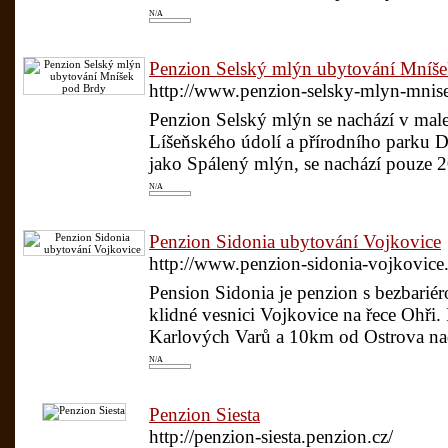
N/A
Penzion Selský mlýn ubytování Mníš
http://www.penzion-selsky-mlyn-mnise
Penzion Selský mlýn se nachází v male
Líšeňského údolí a přírodního parku D
jako Spálený mlýn, se nachází pouze 20
N/A
Penzion Sidonia ubytování Vojkovice
http://www.penzion-sidonia-vojkovice.
Pension Sidonia je penzion s bezbarié
klidné vesnici Vojkovice na řece Ohři
Karlových Varů a 10km od Ostrova nad
N/A
Penzion Siesta
http://penzion-siesta.penzion.cz/