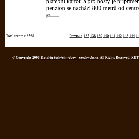
platební kartou a pro hosty je připrave
penzion se nachází 800 metrů od centra
N/A
Total records: 3568
Previous
137
138
139
140
141
142
143
144
1
© Copyright 2008
Katalóg českých webov - czechwebs.cz
, All Rights Reserved.
XHT