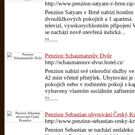
http://www.penzion-satyam-v-brne.raj-
Penzion Satyam v Brně nabízí hostům 
dvoulůžkových pokojích a 1 apartmá.
televizí, vysokorychlostním připojení 
se nachází nově otevřená indická ..
N/A
Penzion Schaumannův Dvůr
http://schaumannuv-dvur.hotel.cz/
Penzion nabízí své celoroční služby v
42 míst včetně přistýlek. Ubytování j
pokojích nebo v rodinném pokoji s kap
vybaveny vlastním sociálním zařízením
N/A
Penzion Sebastian ubytování Český K
http://www.penzion-sebastian-cesky-kr
Pension Sebastian se nachází nedaleko