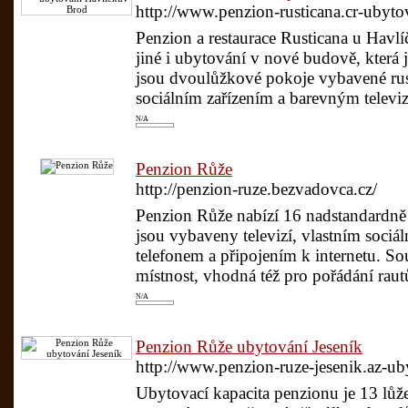
http://www.penzion-rusticana.cr-ubyt
Penzion a restaurace Rusticana u Hav
jiné i ubytování v nové budově, která j
jsou dvoulůžkové pokoje vybavené rus
sociálním zařízením a barevným televiz
N/A
Penzion Růže
http://penzion-ruze.bezvadovca.cz/
Penzion Růže nabízí 16 nadstandardn
jsou vybaveny televizí, vlastním soci
telefonem a připojením k internetu. So
místnost, vhodná též pro pořádání raut
N/A
Penzion Růže ubytování Jeseník
http://www.penzion-ruze-jesenik.az-ub
Ubytovací kapacita penzionu je 13 lůž