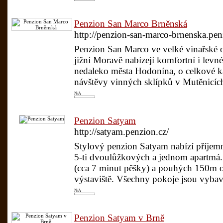
Penzion San Marco Brněnská
http://penzion-san-marco-brnenska.pen
Penzion San Marco ve velké vinařské o
jižní Moravě nabízejí komfortní i lev
nedaleko města Hodonína, o celkové k
návštěvy vinných sklípků v Mutěnicích
N/A
Penzion Satyam
http://satyam.penzion.cz/
Stylový penzion Satyam nabízí příjem
5-ti dvoulůžkových a jednom apartmá. 
(cca 7 minut pěšky) a pouhých 150m 
výstaviště. Všechny pokoje jsou vybav
N/A
Penzion Satyam v Brně