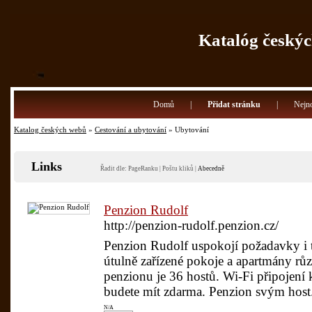
Katalóg českýc
Domů
|
Přidat stránku
|
Nejno
Katalog českých webů
»
Cestování a ubytování
» Ubytování
Links
Řadit dle:
PageRanku
|
Poštu kliků
|
Abecedně
Penzion Rudolf
http://penzion-rudolf.penzion.cz/
Penzion Rudolf uspokojí požadavky i t
útulně zařízené pokoje a apartmány růz
penzionu je 36 hostů. Wi-Fi připojení k
budete mít zdarma. Penzion svým host.
N/A