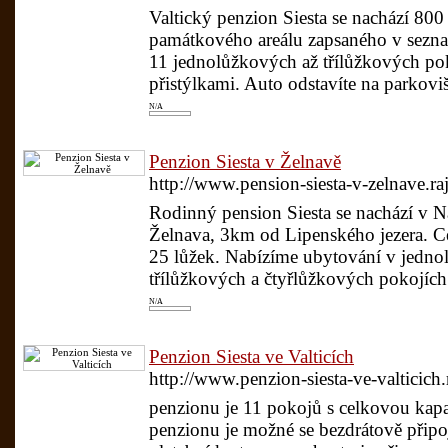
Valtický penzion Siesta se nachází 800 
památkového areálu zapsaného v sez
11 jednolůžkových až třílůžkových po
přistýlkami. Auto odstavíte na parkovišt
N/A
Penzion Siesta v Želnavě
http://www.pension-siesta-v-zelnave.ra
Rodinný pension Siesta se nachází v 
Želnava, 3km od Lipenského jezera. Ce
25 lůžek. Nabízíme ubytování v jedn
třílůžkových a čtyřlůžkových pokojích 
N/A
Penzion Siesta ve Valticích
http://www.penzion-siesta-ve-valticich
penzionu je 11 pokojů s celkovou kapa
penzionu je možné se bezdrátově připoji