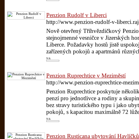
Penzion Rudolf v Liberci
http://www.penzion-rudolf-v-liberci.ra
Nově otevřený Tříhvězdičkový Penzio
stejnojmenné vesničce v Jizerských hor
Liberce. Požadavky hostů jistě uspoko
zařízených pokojů a apartmánů různých
N/A
Penzion Ruprechtice v Meziměstí
http://www.penzion-ruprechtice-mezime
Penzion Ruprechtice poskytuje několik
penzí pro jednotlivce a rodiny a skupi
bez stravy turistického typu i jako uby
pokojů, s kapacitou maximálně 72 lůže
N/A
Penzion Rusticana ubytování Havlíčk