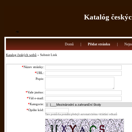
Katalóg českýc
Domů
|
Přidat stránku
|
Nejno
Katalog českých webů
» Submit Link
*
Název stránky:
*
URL:
Popis:
*
Vaše jméno:
*
Váš e-mail:
*
Kategorie:
*
Opište kód:
Tato pomůcka pomáhá předejít automatickému vkládání odkazů