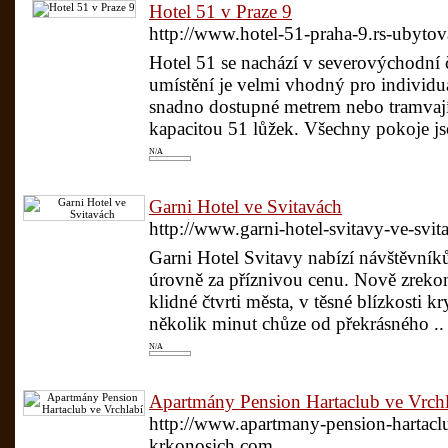
Hotel 51 v Praze 9
http://www.hotel-51-praha-9.rs-ubytov
Hotel 51 se nachází v severovýchodní 
umístění je velmi vhodný pro individuá
snadno dostupné metrem nebo tramvají.
kapacitou 51 lůžek. Všechny pokoje j
N/A
Garni Hotel ve Svitavách
http://www.garni-hotel-svitavy-ve-svi
Garni Hotel Svitavy nabízí návštěvník
úrovně za příznivou cenu. Nově zrekon
klidné čtvrti města, v těsné blízkosti 
několik minut chůze od překrásného ..
N/A
Apartmány Pension Hartaclub ve Vrch
http://www.apartmany-pension-hartacl
krkonosich.com