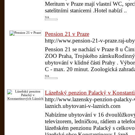
Meritum v Praze mají vlastní WC, sprchu
satelitními stanicemi .Hotel nabízí ..
N/A
Pension 21 v Praze
http://www.pension-21-v-praze.raj-uby
Pension 21 se nachází v Praze 8 u Čim
ZOO Praha, Trojského zámkuRodinný p
ubytování v klidné části Prahy . Výbo
C - max. 20 minut. Zoologická zahrada
N/A
Lázeňský penzion Palacký v Konstant
http://www.lazensky-penzion-palacky-
laznich.ubytovani-v-laznich.com
Nabízíme ubytování v 16 dvoulůžkovýc
televizorem, ledničkou, rádiem a tele
lázeňském penzionu Palacký s celkovo
lázeňské obce Konstantinovy Lázně...