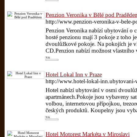
Penzion Veronika v Bělé pod Praděde
http://www.penzion-veronika-v-bele-p
Penzion Veronika nabízí ubytování o ce
hosté penzionu mají 3 pokoje z toho j
dvoulůžkové pokoje. Na pokojích je vla
CD.Penzion nabízí možnost vlastního va
N/A
Hotel Lokal Inn v Praze
http://www.hotel-lokal-inn.ubytovani-
Hotel nabízí ubytování v osmi dvoulů
apartmánech.Pokoje jsou vybaveny sate
volbou, internetovou přípojkou, trezo
českých produktů. Koupelny jsou vyb
N/A
Hotel Motorest Markéta v Miroslavi