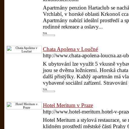
Apartmány penzion Hartaclub se nacház
Vrchlabí, v horské oblasti Krkonoš c
Apartmány nabízí ideální prostředí a s
rodinné rekreace a oslavy...
N/A
Chata Apolena v Loučné
http://www.chata-apolena-loucna.az-ub
K ubytování lze využít 5 vkusně vyba
jsou se dvěma ložnicemi. Horská chata 
další přistýlky. Každý apartmán má vl
vybavené sociální zařízení. Stravování 
N/A
Hotel Meritum v Praze
http://www.hotel-meritum.hotel-v-pra
Hotel Meritum a stylová restaurace, se
klidném prostředí městské části Prahy