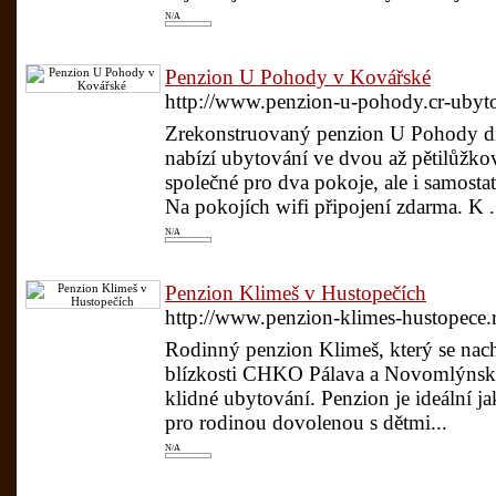
N/A
Penzion U Pohody v Kovářské
http://www.penzion-u-pohody.cr-uby
Zrekonstruovaný penzion U Pohody di
nabízí ubytování ve dvou až pětilůžkov
společné pro dva pokoje, ale i samosta
Na pokojích wifi připojení zdarma. K .
N/A
Penzion Klimeš v Hustopečích
http://www.penzion-klimes-hustopece.r
Rodinný penzion Klimeš, který se nach
blízkosti CHKO Pálava a Novomlýnskýc
klidné ubytování. Penzion je ideální j
pro rodinou dovolenou s dětmi...
N/A