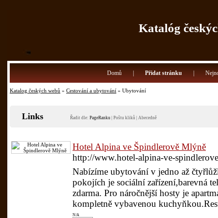
Katalóg českýc
Domů
|
Přidat stránku
|
Nejno
Katalog českých webů
»
Cestování a ubytování
» Ubytování
Links
Řadit dle:
PageRanku
|
Poštu kliků
|
Abecedně
Hotel Alpina ve Špindlerově Mlýně
http://www.hotel-alpina-ve-spindlerov
Nabízíme ubytování v jedno až čtyřlů
pokojích je sociální zařízení,barevná te
zdarma. Pro náročnější hosty je apartmá
kompletně vybavenou kuchyňkou.Resta
N/A