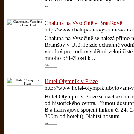
N/A
Chalupa na Vysočině v Branišově
http://www.chalupa-na-vysocine-v-bran
Chalupa na Vysočině se nalézá přímo n
Branišov v Ústí. Je zde ochranné vodní
vhodný pro rodiny s dětmi-velmi čisté 
mnoho příležitostí k ..
N/A
Hotel Olympik v Praze
http://www.hotel-olympik.ubytovani-v
Hotel Olympik v Praze se nachází na t
od historického centra. Přímou dostupno
B a tramvajové spojení linkou č. 24,
300m od hotelu), Nabízí hostům ..
N/A