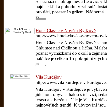
se nachází na okraji města Letovic, v k
najdete klid a pohodu, v zahradě dos
pro děti, posezení s grilem. Nádherná .
N/A
Hotel Classic v Novém Bydžově
http://www.hotel-classic-v-novem-byd
Hotel Classic v Novém Bydžově se nach
Chlumce nad Cidlinou a Jičína. Male
poznat vycházkami do okolí a zejména
nabídce je celkem 15 pokojů různých ve
N/A
Vila Kurdějov
http://www.vila-kurdejov-v-kurdejove.
Vila Kurdějov v Kurdějově je vybaven
jídelnou, obývací halou s televizí, sed
terasu a k bazénu. Dále je Vila Kurděj
nejnovějších trendů. K ubytování jsou 