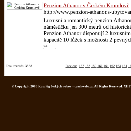
Penzion Athanor v Českém Krumlově
http://www.penzion-athanor.s-ubytov
Luxusní a romantický penzion Athano
náměstíčku jen 300 metrů od historic
Penzion Athanor disponují 2 luxusními
kapacitě 10 lůžek s možností 2 pevných
N/A
Total records: 3568
Previous
157
158
159
160
161
162
163
164
1
© Copyright 2008
Katalóg českých webov - czechwebs.cz
, All Rights Reserved.
XHT