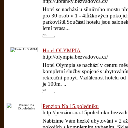
http://ubranky.bezvadovca.cz/
Hotel se nachází u silničního mostu př
pro 30 osob v 1 - 4lůžkových pokojích
parkoviště.Součástí hotelu jsou salone
letní terasa...
N/A
Hotel OLYMPIA
http://olympia.bezvadovca.cz/
Hotel Olympia se nachází v centru měs
kompletní služby spojené s ubytováním
rekreační pobyt. Vzdálenost hotelu od
je 100m. ..
N/A
Penzion Na 15.poledníku
http://penzion-na-15poledniku.bezvado
Nabízíme Vám hezké ubytování v 2 až
pokojích s kompletním vybením. Skla