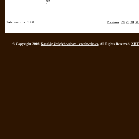
N/A
Total records: 3568
Previous
28
29
30
31
© Copyright 2008
Katalóg českých webov - czechwebs.cz
, All Rights Reserved.
XHT