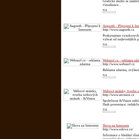
Grafické studio se zamře
vizualizace...
N/A
Aagneth - Připojení k Int
http://www.aagneth.cz
Poskytujeme vysokorychlos
vybrat od nejlevnějších p
N/A
Websurf.cz - reklama zd
http://www.websurf.cz
Reklama zdarma, zvýšení 
N/A
Webové stránky, tvorba 
http://www.aivision.cz
Společnost AiVision nabí
flash prezentace, redakčn
N/A
Slova na Internetu
http://www.eslova.cz/
Informace o hledání různý
souvisjící slova, inform