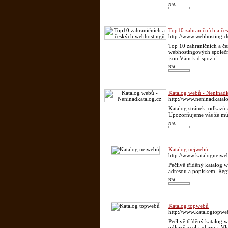
N/A
Top10 zahraničních a če
http://www.webhosting-
Top 10 zahraničních a če
webhostingových společn
jsou Vám k dispozici...
N/A
Katalog webů - Neninadk
http://www.neninadkatal
Katalog stránek, odkazů 
Upozorňujeme vás že může
N/A
Katalog nejwebů
http://www.katalognejwe
Pečlivě tříděný katalog 
adresou a popiskem. Regis
N/A
Katalog topwebů
http://www.katalogtopwe
Pečlivě tříděný katalog 
odkazů zcela zdarma. Vlo