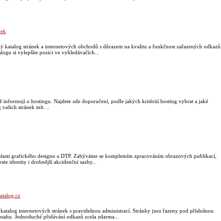
nek
ý katalog stránek a internetových obchodů s důrazem na kvalitu a funkčnost zařazených odkazů
ogu si vylepšíte pozici ve vyhledávačích...
ně informují o hostingu. Najdete zde doporučení, podle jakých kritériií hosting vybrat a jaké
vašich stránek mít. ..
blasti grafického designu a DTP. Zabýváme se kompletním zpracováním obrazových publikací,
te identity i drobnější akcidenční sazby...
atalog.cz
katalog internetových stránek s pravidelnou administrací. Stránky jsou řazeny pod příslušnou
obsahu. Jednoduché přidávání odkazů zcela zdarma...