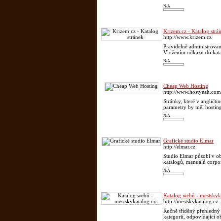
N/A
Krizem.cz - Katalog strá
http://www.krizem.cz
Pravidelně administrovan
Vložením odkazu do katal
N/A
Cheap Web Hosting
http://www.hostyeah.com
Stránky, které v angličti
parametry by měl hosting 
N/A
Grafické studio Elmar
http://elmar.cz
Studio Elmar působí v o
katalogů, manuálů corpora
N/A
Katalog webů - mestskyk
http://mestskykatalog.cz
Ručně tříděný přehledný 
kategorií, odpovídající 