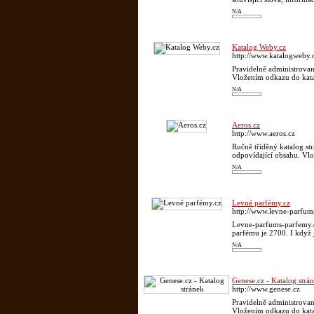
N/A
Katalog Weby.cz
http://www.katalogweby.
Pravidelně administrovan
Vložením odkazu do katal
N/A
Aeros.cz
http://www.aeros.cz
Ručně tříděný katalog st
odpovídající obsahu. Vlo
N/A
Levné parfémy.cz
http://www.levne-parfum
Levne-parfums-parfemy.c
parfému je 2700. I když j
N/A
Genese.cz - Katalog strá
http://www.genese.cz
Pravidelně administrovan
Vložením odkazu do katal