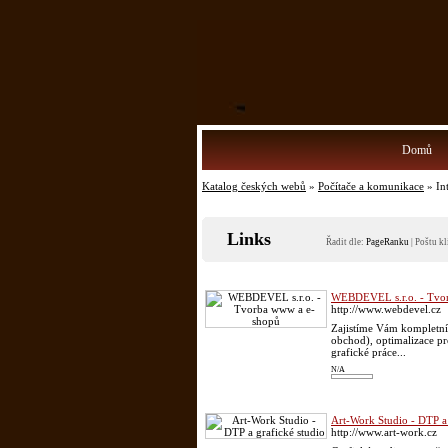
Domů
Katalog českých webů
»
Počítače a komunikace
» In
Links
Řadit dle:
PageRanku
|
Poštu kl
WEBDEVEL s.r.o. - Tvo
http://www.webdevel.cz
Zajistíme Vám kompletní 
obchod), optimalizace pro
grafické práce...
N/A
Art-Work Studio - DTP a 
http://www.art-work.cz