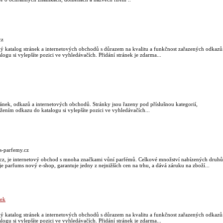
cz
ý katalog stránek a internetových obchodů s důrazem na kvalitu a funkčnost zařazených odkazů
ogu si vylepšíte pozici ve vyhledávačích. Přidání stránek je zdarma...
ránek, odkazů a internetových obchodů. Stránky jsou řazeny pod příslušnou kategorií,
žením odkazu do katalogu si vylepšíte pozici ve vyhledávačích...
s-parfemy.cz
z, je internetový obchod s mnoha značkami vůní parfémů. Celkové množství nabízených druhů
e parfums nový e-shop, garantuje jedny z nejnižších cen na trhu, a dává záruku na zboží...
nek
ý katalog stránek a internetových obchodů s důrazem na kvalitu a funkčnost zařazených odkazů
ogu si vylepšíte pozici ve vyhledávačích. Přidání stránek je zdarma...