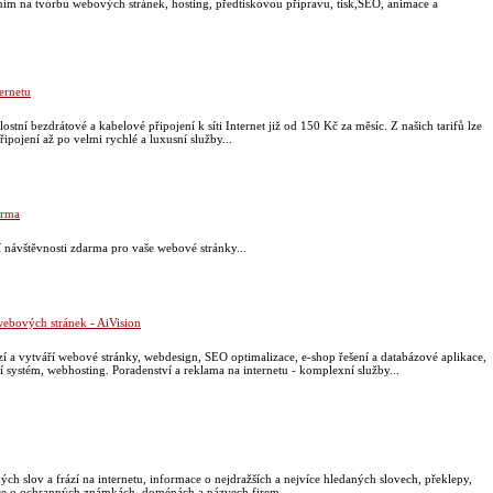
ním na tvorbu webových stránek, hosting, předtiskovou přípravu, tisk,SEO, animace a
ernetu
tní bezdrátové a kabelové připojení k síti Internet již od 150 Kč za měsíc. Z našich tarifů lze
řipojení až po velmi rychlé a luxusní služby...
arma
návštěvnosti zdarma pro vaše webové stránky...
webových stránek - AiVision
zí a vytváří webové stránky, webdesign, SEO optimalizace, e-shop řešení a databázové aplikace,
í systém, webhosting. Poradenství a reklama na internetu - komplexní služby...
ch slov a frází na internetu, informace o nejdražších a nejvíce hledaných slovech, překlepy,
ace o ochranných známkách, doménách a názvech firem ..