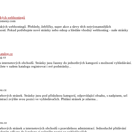
ských webhostingů
domeny.com
ských webhostingů. Přehledy, žebříčky, super akce a slevy těch nejvýznamnějších
ostí. Pokud potřebujete nové stránky nebo eshop a hledáte vhodný webhosting - naše stránky
atalog.cz
og.cz
a internetových obchodů. Stránky jsou řazeny do jednotlivých kategorií s možností vyhledávání.
te v našem katalogu registrovat i své podstránky...
bu.cz
webových stránek. Stránky jsou pod příslušnou kategorií, odpovídající obsahu, s nadpisem, url
trací zvýšíte svou pozici ve vyhledávačích. Přidání stránek je zdarma...
bu.cz
webových stránek a internetových obchodů s pravidelnou administrací. Jednoduché přidávání
žením odkazu do katalogu si vylepšíte pozici ve vyhledávačích...