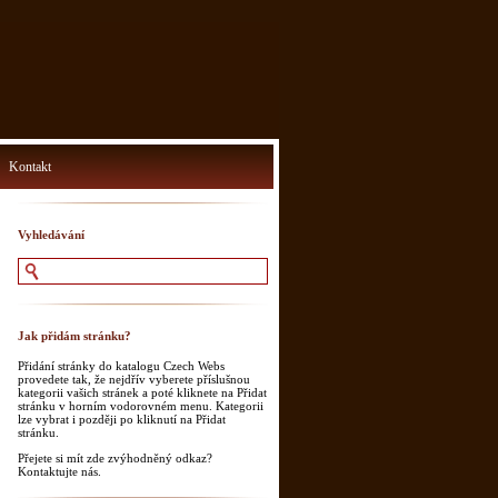
Kontakt
Vyhledávání
Jak přidám stránku?
Přidání stránky do katalogu Czech Webs
provedete tak, že nejdřív vyberete příslušnou
kategorii vašich stránek a poté kliknete na Přidat
stránku v horním vodorovném menu. Kategorii
lze vybrat i později po kliknutí na Přidat
stránku.
Přejete si mít zde zvýhodněný odkaz?
Kontaktujte nás.