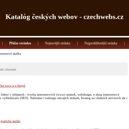
Katalóg českých webov - czechwebs.cz
|
Přidat stránku
|
Nejnovější stránky
|
Nejprohlíženější stránky
|
ternetové služby
iků
|
Abecedně
rba www a e-shopů
řešení v oblastech - tvorba internetových (www) stránek, webdesign, e-shop (internetový
 vyhledávače (SEO). Nabízíme i redesign stávajích stránek, hosting na vlastních serverech ale i
grafické studio