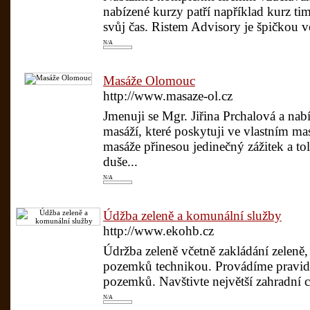
nabízené kurzy patří například kurz ti
svůj čas. Ristem Advisory je špičkou 
N/A
Masáže Olomouc
http://www.masaze-ol.cz
Jmenuji se Mgr. Jiřina Prchalová a nab
masáží, které poskytuji ve vlastním 
masáže přinesou jedinečný zážitek a tol
duše...
N/A
Údžba zeleně a komunální služby
http://www.ekohb.cz
Údržba zeleně včetně zakládání zeleně
pozemků technikou. Provádíme pravid
pozemků. Navštivte největší zahradní 
N/A