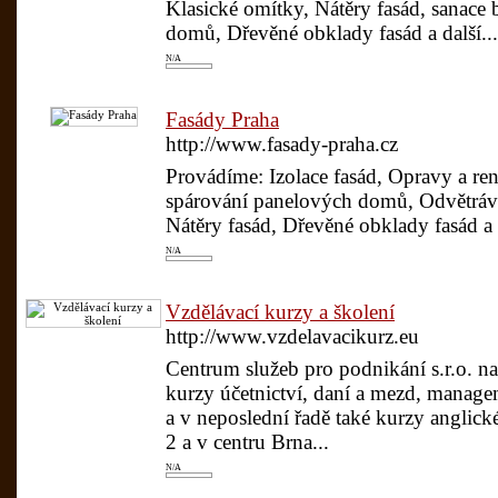
Klasické omítky, Nátěry fasád, sanace
domů, Dřevěné obklady fasád a další...
N/A
Fasády Praha
http://www.fasady-praha.cz
Provádíme: Izolace fasád, Opravy a ren
spárování panelových domů, Odvětráva
Nátěry fasád, Dřevěné obklady fasád a d
N/A
Vzdělávací kurzy a školení
http://www.vzdelavacikurz.eu
Centrum služeb pro podnikání s.r.o. nab
kurzy účetnictví, daní a mezd, manage
a v neposlední řadě také kurzy anglick
2 a v centru Brna...
N/A