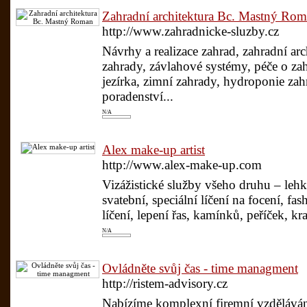
Zahradní architektura Bc. Mastný Ro
http://www.zahradnicke-sluzby.cz
Návrhy a realizace zahrad, zahradní arch
zahrady, závlahové systémy, péče o za
jezírka, zimní zahrady, hydroponie za
poradenství...
N/A
Alex make-up artist
http://www.alex-make-up.com
Vizážistické služby všeho druhu – lehké
svatební, speciální líčení na focení, fas
líčení, lepení řas, kamínků, peříček, k
N/A
Ovládněte svůj čas - time managment
http://ristem-advisory.cz
Nabízíme komplexní firemní vzdělávání