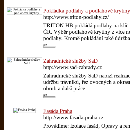
Pokládka podlahy a podlahové krytin
http://www.triton-podlahy.cz/
TRITON HB pokládá podlahy na klíč n
ČR. Výběr podlahové krytiny z více n
podlahy. Kromě pokládání také údržba 
N/A
Zahradnické služby SaD
http://www.sad-zahrady.cz
Zahradnické služby SaD nabízí realiza
udržbu trávníků, řez ovocných a okras
obrub a další práce...
N/A
Fasáda Praha
http://www.fasada-praha.cz
Provádíme: Izolace fasád, Opravy a re