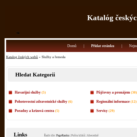
Katalóg českýc
Domů
|
Přidat stránku
|
Nejno
Katalog českých webů
» Služby a řemesla
Hledat Kategorii
Havarijní služby
Půjčovny a pronájem
(5)
(30)
Pohotovostní zdravotnické služby
Regionální informace
(6)
(12)
Poradny a krizová centra
Servisy
(5)
(29)
Links
Řadit dle:
PageRanku
|
Poštu kliků
|
Abecedně