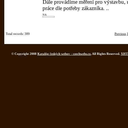
Dále provádíme měření pro výstavbu, 
práce dle potřeby zákazníka. ..
N/A
Total records: 389
Previous
© Copyright 2008
Katalóg českých webov - czechwebs.cz
, All Rights Reserved.
XHT