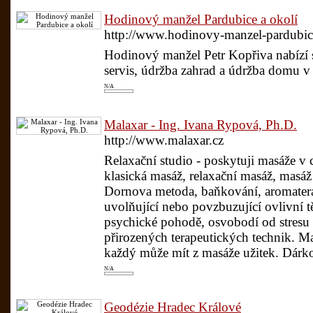
Hodinový manžel Pardubice a okolí
http://www.hodinovy-manzel-pardubic
Hodinový manžel Petr Kopřiva nabízí 
servis, údržba zahrad a údržba domu v 
N/A
Malaxar - Ing. Ivana Rypová, Ph.D.
http://www.malaxar.cz
Relaxační studio - poskytuji masáže v c
klasická masáž, relaxační masáž, masá
Dornova metoda, baňkování, aromatera
uvolňující nebo povzbuzující ovlivní t
psychické pohodě, osvobodí od stresu 
přirozených terapeutických technik. M
každý může mít z masáže užitek. Dárk
N/A
Geodézie Hradec Králové