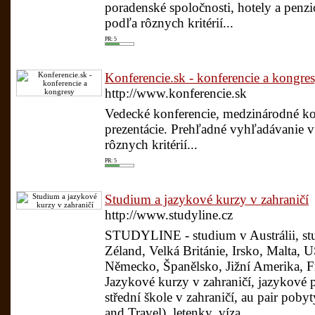
poradenské spoločnosti, hotely a penz
podľa rôznych kritérií...
PR: 5
Konferencie.sk - konferencie a kongre
http://www.konferencie.sk
Vedecké konferencie, medzinárodné kon
prezentácie. Prehľadné vyhľadávanie v
rôznych kritérií...
PR: 5
Studium a jazykové kurzy v zahraničí
http://www.studyline.cz
STUDYLINE - studium v Austrálii, stu
Zéland, Velká Británie, Irsko, Malta, 
Německo, Španělsko, Jižní Amerika, Fr
Jazykové kurzy v zahraničí, jazykové 
střední škole v zahraničí, au pair po
and Travel), letenky, víza...