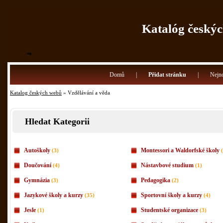
Katalóg českýc
Domů
|
Přidat stránku
|
Nejno
Katalog českých webů
» Vzdělávání a věda
Hledat Kategorii
Autoškoly
Montessori a Waldorfské školy
(3)
Doučování
Nástavbové studium
(4)
(1)
Gymnázia
Pedagogika
(3)
(2)
Jazykové školy a kurzy
Sportovní školy a kurzy
(35)
(4)
Jesle
Studentské organizace
(1)
(3)