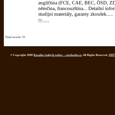
angličtina (FCE, CAE, BEC, ÖSD, Z
němčina, francouzština... Detailní inf
studijní materiály, garanty zkoušek.....
N/A
Total records: 33
© Copyright 2008
Katalóg českých webov - czechwebs.cz
, All Rights Reserved.
XHT