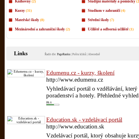
Knihovny
Studijní materiály a pomůcky
(2)
(
Kurzy
Studium v zahraničí
(31)
(4)
Mateřské školy
Střední školy
(8)
(7)
Mezinárodní a zahraniční školy
Učiliště a odborná učiliště
(2)
(1)
Links
Řadit dle:
PageRanku
|
Poštu kliků
|
Abecedně
Edumenu.cz - kurzy, školení
http://www.edumenu.cz
Vyhledávací portál o vzdělávání, který 
poradenství a hotely. Přehledné vyhledá
PR: 6
Education.sk - vzdelávací portál
http://www.education.sk
Vzdelávací portál, ktorý obsahuje kurzy