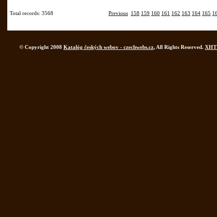
Total records: 3568
Previous
158
159
160
161
162
163
164
165
1
© Copyright 2008
Katalóg českých webov - czechwebs.cz
, All Rights Reserved.
XHT