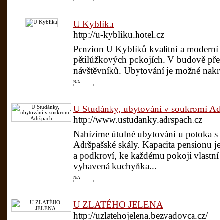
U Kyblíku
http://u-kybliku.hotel.cz
Penzion U Kyblíků kvalitní a moderní
pětilůžkových pokojích. V budově pře
návštěvníků. Ubytování je možné nakrát
N/A
U Studánky, ubytování v soukromí Ad
http://www.ustudanky.adrspach.cz
Nabízíme útulné ubytování u potoka s
Adršpašské skály. Kapacita pensionu j
a podkroví, ke každému pokoji vlastní
vybavená kuchyňka...
N/A
U ZLATÉHO JELENA
http://uzlatehojelena.bezvadovca.cz/