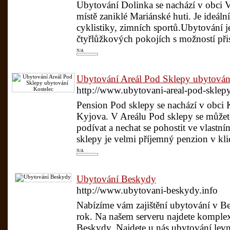
Ubytování Dolinka se nachází v obci V
místě zaniklé Mariánské huti. Je ideáln
cyklistiky, zimních sportů.Ubytování 
čtyřlůžkových pokojích s možností přis
N/A
Ubytování Areál Pod Sklepy ubytován
http://www.ubytovani-areal-pod-sklepy
Pension Pod sklepy se nachází v obci 
Kyjova. V Areálu Pod sklepy se můžete
podívat a nechat se pohostit ve vlast
sklepy je velmi příjemný penzion v kli
N/A
Ubytování Beskydy
http://www.ubytovani-beskydy.info
Nabízíme vám zajištění ubytování v B
rok. Na našem serveru najdete komplex
Beskydy. Najdete u nás ubytování levné