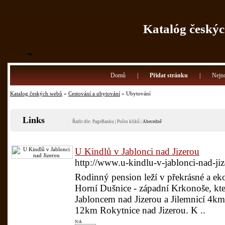
Katalóg českýc
Domů
|
Přidat stránku
|
Nejno
Katalog českých webů
»
Cestování a ubytování
» Ubytování
Links
Řadit dle:
PageRanku
|
Poštu kliků
|
Abecedně
U Kindlů v Jablonci nad Jizerou
http://www.u-kindlu-v-jablonci-nad-ji
Rodinný pension leží v překrásné a ekol
Horní Dušnice - západní Krkonoše, kter
Jabloncem nad Jizerou a Jilemnicí 4km
12km Rokytnice nad Jizerou. K ..
N/A