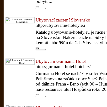
pobytu...
N/A
Ubytovací zařízení Slovensko
http://ubytovanie-hotely.eu
Katalog ubytovanie-hotely.eu je ručně 
na Slovensku. Naleznete zde nabídky h
kempů, tábořišť a dalších Slovenskýh u
N/A
Ubytovani Gurmania Hotel
http://gurmania-hotel.hotel.cz/
Gurmania Hotel se nachází v srdci Vy
Pelhřimova na začátku obce Starý Pel
od dálnice Praha - Brno (exit 90 – H
naše restaurace titul Hospůdka roku 200
N/A