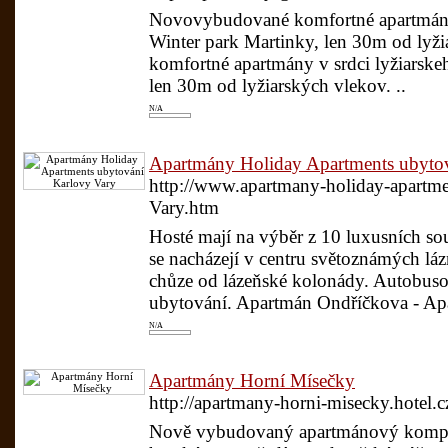
Novovybudované komfortné apartmány v
Winter park Martinky, len 30m od ly
komfortné apartmány v srdci lyžiarske
len 30m od lyžiarských vlekov. ..
N/A
Apartmány Holiday Apartments ubyto
http://www.apartmany-holiday-apartme
Vary.htm
Hosté mají na výběr z 10 luxusních so
se nacházejí v centru světoznámých lá
chůze od lázeňské kolonády. Autobuso
ubytování. Apartmán Ondříčkova - Ap
N/A
Apartmány Horní Mísečky
http://apartmany-horni-misecky.hotel.c
Nově vybudovaný apartmánový kompl