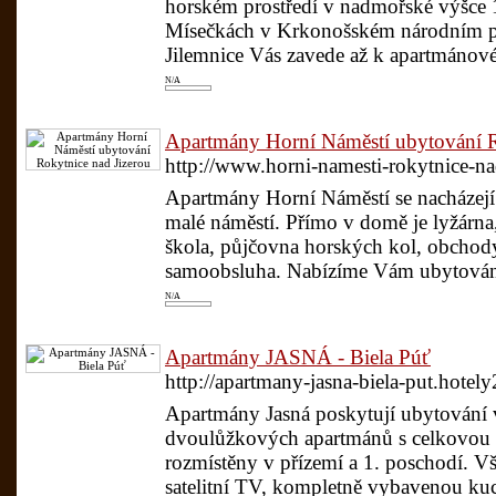
horském prostředí v nadmořské výšce
Mísečkách v Krkonošském národním par
Jilemnice Vás zavede až k apartmánové
N/A
Apartmány Horní Náměstí ubytování R
http://www.horni-namesti-rokytnice-nad
Apartmány Horní Náměstí se nacházejí
malé náměstí. Přímo v domě je lyžárna, 
škola, půjčovna horských kol, obchod
samoobsluha. Nabízíme Vám ubytování
N/A
Apartmány JASNÁ - Biela Púť
http://apartmany-jasna-biela-put.hotely
Apartmány Jasná poskytují ubytování 
dvoulůžkových apartmánů s celkovou k
rozmístěny v přízemí a 1. poschodí. 
satelitní TV, kompletně vybavenou k