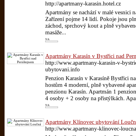
http://apartmany-karasin.hotel.cz
Apartmány se nachází v malé vesnici n
Zařízení pojme 14 lidí. Pokoje jsou pln
záchod, sprchový kout a plně vybave
masáže...
N/A
Apartmány Karasín v Bystřici nad Per
http://www.apartmany-karasin-v-bystric
ubytovani.info
Penzion Karasín v Karasíně Bystřici na
hostům 4 moderní, plně vybavené apa
penzionu Karasín. Apartmán 1 penzion
4 osoby + 2 osoby na přistýlkách. Apa
N/A
Apartmány Klínovec ubytování Loučn
http://www.apartmany-klinovec-loucna