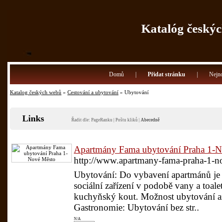
Katalóg českýc
Domů
|
Přidat stránku
|
Nejno
Katalog českých webů
»
Cestování a ubytování
» Ubytování
Links
Řadit dle:
PageRanku
|
Poštu kliků
|
Abecedně
Apartmány Fama ubytování Praha 1-
http://www.apartmany-fama-praha-1-no
Ubytování: Do vybavení apartmánů je za
sociální zařízení v podobě vany a toal
kuchyňský kout. Možnost ubytování až
Gastronomie: Ubytování bez str..
N/A