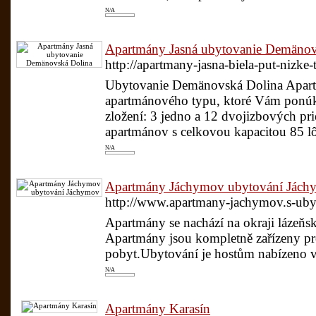
N/A
Apartmány Jasná ubytovanie Demänov
http://apartmany-jasna-biela-put-nizke-
Ubytovanie Demänovská Dolina Apart
apartmánového typu, ktoré Vám ponúk
zložení: 3 jedno a 12 dvojizbových pri
apartmánov s celkovou kapacitou 85 lô
N/A
Apartmány Jáchymov ubytování Jách
http://www.apartmany-jachymov.s-ub
Apartmány se nachází na okraji lázeňs
Apartmány jsou kompletně zařízeny pr
pobyt.Ubytování je hostům nabízeno v
N/A
Apartmány Karasín