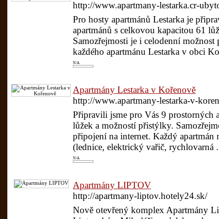
http://www.apartmany-lestarka.cr-uby
Pro hosty apartmánů Lestarka je připr
apartmánů s celkovou kapacitou 61 lůž
Samozřejmosti je i celodenní možnost p
každého apartmánu Lestarka v obci Koř
N/A
Apartmány Lestarka v Kořenově
http://www.apartmany-lestarka-v-koren
Připravili jsme pro Vás 9 prostorných
lůžek a možností přistýlky. Samozřejmo
připojení na internet. Každý apartmá
(lednice, elektrický vařič, rychlovarná .
N/A
Apartmány LIPTOV
http://apartmany-liptov.hotely24.sk/
Nově otevřený komplex Apartmány Lip