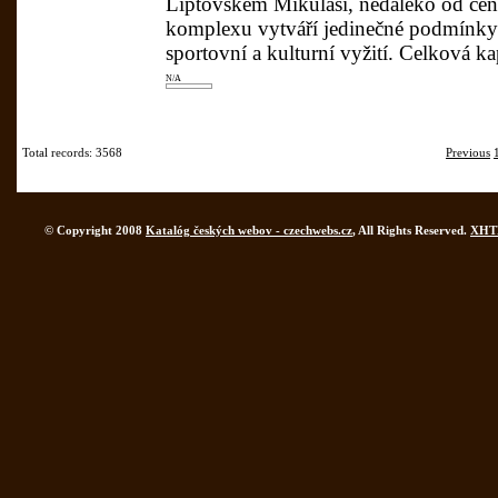
Liptovském Mikuláši, nedaleko od ce
komplexu vytváří jedinečné podmínky p
sportovní a kulturní vyžití. Celková k
N/A
Total records: 3568
Previous
© Copyright 2008
Katalóg českých webov - czechwebs.cz
, All Rights Reserved.
XHT