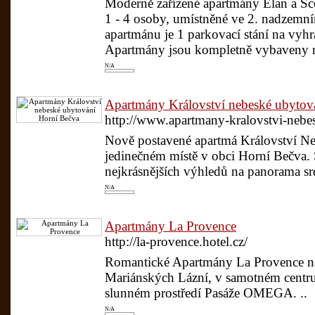
Moderně zařízené apartmány Elan a Sc
1 - 4 osoby, umístněné ve 2. nadzemn
apartmánu je 1 parkovací stání na vyh
Apartmány jsou kompletně vybaveny 
N/A
Apartmány Království nebeské ubytov
http://www.apartmany-kralovstvi-nebes
Nově postavené apartmá Království Neb
jedinečném místě v obci Horní Bečva. 
nejkrásnějších výhledů na panorama sr
N/A
Apartmány La Provence
http://la-provence.hotel.cz/
Romantické Apartmány La Provence najd
Mariánských Lázní, v samotném centru
slunném prostředí Pasáže OMEGA. ..
N/A