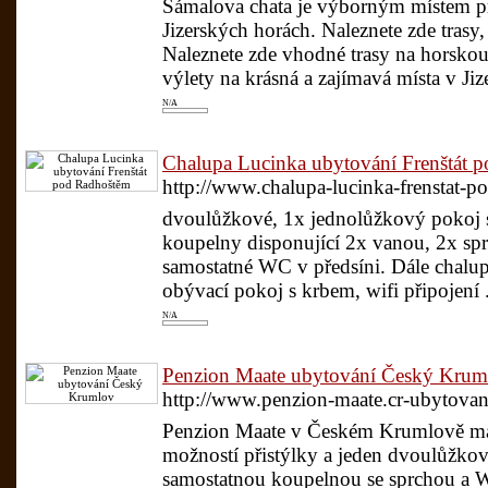
Šámalova chata je výborným místem pr
Jizerských horách. Naleznete zde trasy
Naleznete zde vhodné trasy na horskou 
výlety na krásná a zajímavá místa v Jize
N/A
Chalupa Lucinka ubytování Frenštát 
http://www.chalupa-lucinka-frenstat-p
dvoulůžkové, 1x jednolůžkový pokoj s
koupelny disponující 2x vanou, 2x s
samostatné WC v předsíni. Dále chalup
obývací pokoj s krbem, wifi připojení .
N/A
Penzion Maate ubytování Český Krum
http://www.penzion-maate.cr-ubytova
Penzion Maate v Českém Krumlově má k
možností přistýlky a jeden dvoulůžko
samostatnou koupelnou se sprchou a W