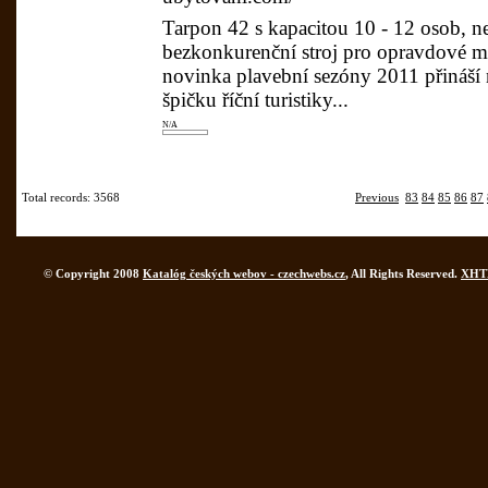
Tarpon 42 s kapacitou 10 - 12 osob, ne
bezkonkurenční stroj pro opravdové mi
novinka plavební sezóny 2011 přináší
špičku říční turistiky...
N/A
Total records: 3568
Previous
83
84
85
86
87
© Copyright 2008
Katalóg českých webov - czechwebs.cz
, All Rights Reserved.
XHT