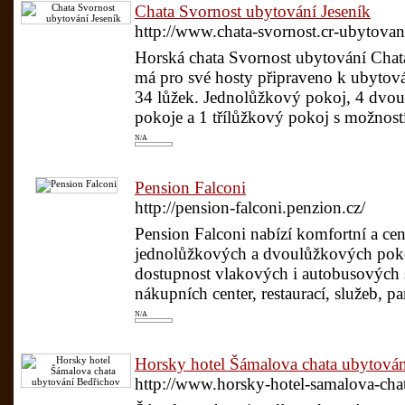
Chata Svornost ubytování Jeseník
http://www.chata-svornost.cr-ubytova
Horská chata Svornost ubytování Chat
má pro své hosty připraveno k ubytová
34 lůžek. Jednolůžkový pokoj, 4 dvou
pokoje a 1 třílůžkový pokoj s možností 
N/A
Pension Falconi
http://pension-falconi.penzion.cz/
Pension Falconi nabízí komfortní a ce
jednolůžkových a dvoulůžkových poko
dostupnost vlakových i autobusových s
nákupních center, restaurací, služeb, pa
N/A
Horsky hotel Šámalova chata ubytová
http://www.horsky-hotel-samalova-cha