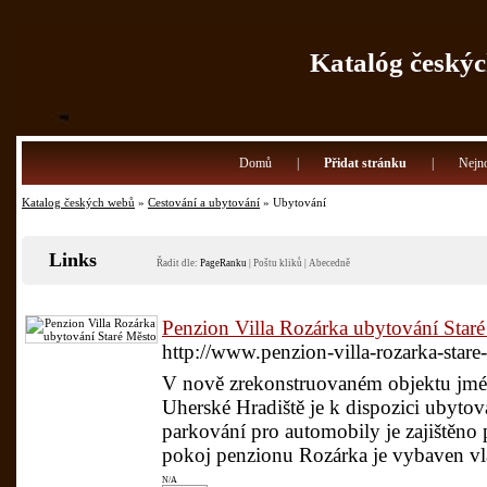
Katalóg českýc
Domů
|
Přidat stránku
|
Nejno
Katalog českých webů
»
Cestování a ubytování
» Ubytování
Links
Řadit dle:
PageRanku
|
Poštu kliků
|
Abecedně
Penzion Villa Rozárka ubytování Star
http://www.penzion-villa-rozarka-star
V nově zrekonstruovaném objektu jmé
Uherské Hradiště je k dispozici ubytov
parkování pro automobily je zajištěno
pokoj penzionu Rozárka je vybaven vla
N/A