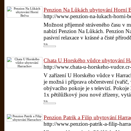
Penzion Na Lůkách ubytování Horní 
http://www.penzion-na-lukach-horni-be
Možnost příjemně stráveného času v m
nabízí Penzion Na Lůkách. Penzion Na
pasivní relaxace v krásné a čisté příro
N/A
Chata U Horského vůdce ubytování H
http://www.chata-u-horskeho-vudce.c
V zařízení U Horského vůdce v Harrac
je možná i příprava občerstvení (vařič,
obývacího pokoje je s televizí. Pokoj
1x pětilůžkový jsou nové zřízeny, vytá
N/A
Penzion Patrik a Filip ubytování Harr
http://www.penzion-patrik-a-filip-harr