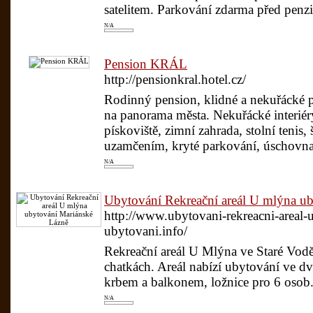
satelitem. Parkování zdarma před pen
N/A
Pension KRÁL
http://pensionkral.hotel.cz/
Rodinný pension, klidné a nekuřácké 
na panorama města. Nekuřácké interiéry,
pískoviště, zimní zahrada, stolní tenis
uzamčením, kryté parkování, úschovna 
N/A
Ubytování Rekreační areál U mlýna u
http://www.ubytovani-rekreacni-areal-
ubytovani.info/
Rekreační areál U Mlýna ve Staré Vodě
chatkách. Areál nabízí ubytování ve dv
krbem a balkonem, ložnice pro 6 osob.
N/A