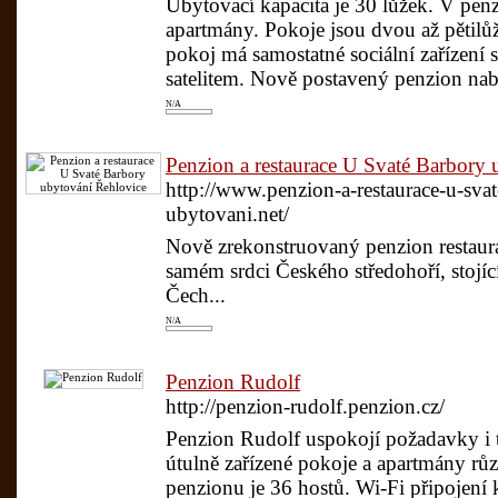
Ubytovací kapacita je 30 lůžek. V pen
apartmány. Pokoje jsou dvou až pětilů
pokoj má samostatné sociální zařízení 
satelitem. Nově postavený penzion nab
N/A
Penzion a restaurace U Svaté Barbory
http://www.penzion-a-restaurace-u-svat
ubytovani.net/
Nově zrekonstruovaný penzion restaur
samém srdci Českého středohoří, stojíc
Čech...
N/A
Penzion Rudolf
http://penzion-rudolf.penzion.cz/
Penzion Rudolf uspokojí požadavky i t
útulně zařízené pokoje a apartmány růz
penzionu je 36 hostů. Wi-Fi připojení k