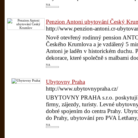
N/A
Penzion Antoni ubytování Český Kru
http://www.penzion-antoni.cr-ubytov
Nově otevřený rodinný pension ANTONI
Českého Krumlova a je vzdálený 5 min
Antoni je laděn v historickém duchu. P
dekorace, které společně s malbami dod
N/A
Ubytovny Praha
http://www.ubytovnypraha.cz/
UBYTOVNY PRAHA s.r.o. poskytují le
firmy, zájezdy, turisty. Levné ubytovn
dobré spojením do centra Prahy. Ubyto
do Prahy, ubytování pro PVA Letňany,
N/A