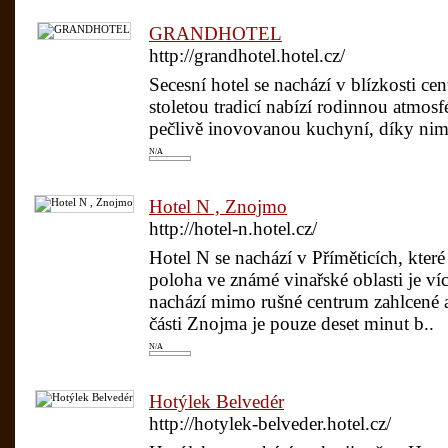
GRANDHOTEL
http://grandhotel.hotel.cz/
Secesní hotel se nachází v blízkosti cen
stoletou tradicí nabízí rodinnou atmosf
pečlivě inovovanou kuchyní, díky nimž 
N/A
Hotel N , Znojmo
http://hotel-n.hotel.cz/
Hotel N se nachází v Příměticích, kter
poloha ve známé vinařské oblasti je více
nachází mimo rušné centrum zahlcené a
části Znojma je pouze deset minut b..
N/A
Hotýlek Belvedér
http://hotylek-belveder.hotel.cz/