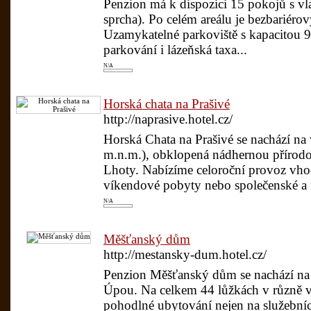
Penzion má k dispozici 15 pokojů s vl
sprcha). Po celém areálu je bezbariérov
Uzamykatelné parkoviště s kapacitou 9
parkování i lázeňská taxa...
N/A
Horská chata na Prašivé
http://naprasive.hotel.cz/
Horská Chata na Prašivé se nachází na
m.n.m.), obklopená nádhernou přírodo
Lhoty. Nabízíme celoroční provoz vho
víkendové pobyty nebo společenské a f
N/A
Měšťanský dům
http://mestansky-dum.hotel.cz/
Penzion Měšťanský dům se nachází na
Úpou. Na celkem 44 lůžkách v různě v
pohodlné ubytování nejen na služebníc