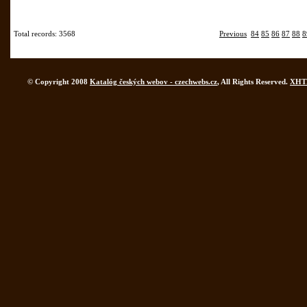
Total records: 3568
Previous
84
85
86
87
88
8
© Copyright 2008
Katalóg českých webov - czechwebs.cz
, All Rights Reserved.
XHT