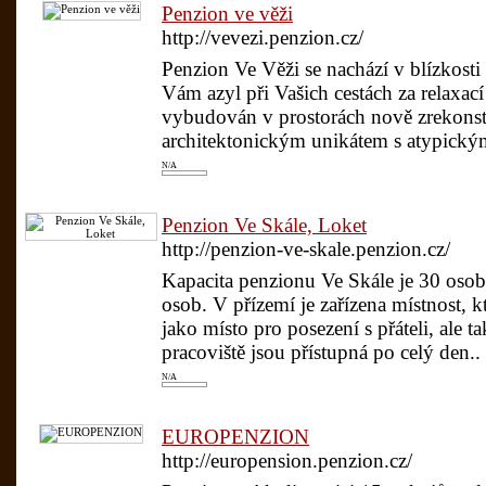
Penzion ve věži
http://vevezi.penzion.cz/
Penzion Ve Věži se nachází v blízkost
Vám azyl při Vašich cestách za relaxa
vybudován v prostorách nově zrekonst
architektonickým unikátem s atypickým
N/A
Penzion Ve Skále, Loket
http://penzion-ve-skale.penzion.cz/
Kapacita penzionu Ve Skále je 30 osob
osob. V přízemí je zařízena místnost, 
jako místo pro posezení s přáteli, ale
pracoviště jsou přístupná po celý den..
N/A
EUROPENZION
http://europension.penzion.cz/