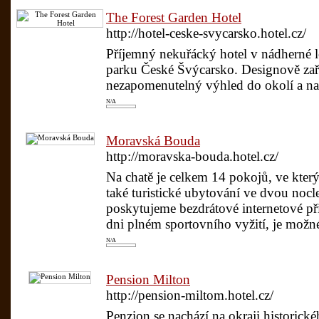
The Forest Garden Hotel
http://hotel-ceske-svycarsko.hotel.cz/
Příjemný nekuřácký hotel v nádherné 
parku České Švýcarsko. Designově zař
nezapomenutelný výhled do okolí a na
N/A
Moravská Bouda
http://moravska-bouda.hotel.cz/
Na chatě je celkem 14 pokojů, ve kter
také turistické ubytování ve dvou nocl
poskytujeme bezdrátové internetové p
dni plném sportovního vyžití, je možné
N/A
Pension Milton
http://pension-miltom.hotel.cz/
Penzion se nachází na okraji historic