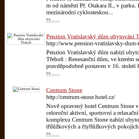
m od náměstí Př. Otakara II., v parku.
mezinárodní cyklosteskou...
N/A
Penzion Vratislavský dům ubytování 
http://www.pension-vratislavsky-dum-t
Penzion Vratislavský dům nabízí uby
Třeboň : Renesanční dům, ve kterém se
pravděpodobně postaven v 16. století š
N/A
Centrum Stone
http://centrum-stone.hotel.cz/
Nově opravený hotel Centrum Stone v
celoroční aktivní, sportovní a relaxačn
komplexu Centrum Stone nabízí ubyt
třílůžkových a čtyřlůžkových pokojích
N/A