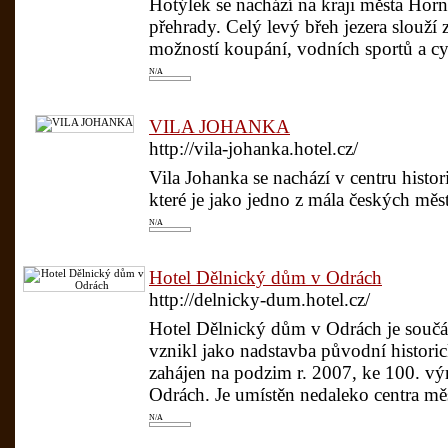
Hotýlek se nachází na kraji města Horn
přehrady. Celý levý břeh jezera slouží
možností koupání, vodních sportů a cyk
N/A
VILA JOHANKA
http://vila-johanka.hotel.cz/
Vila Johanka se nachází v centru hist
které je jako jedno z mála českých m
N/A
Hotel Dělnický dům v Odrách
http://delnicky-dum.hotel.cz/
Hotel Dělnický dům v Odrách je souč
vznikl jako nadstavba původní histori
zahájen na podzim r. 2007, ke 100. v
Odrách. Je umístěn nedaleko centra měs
N/A