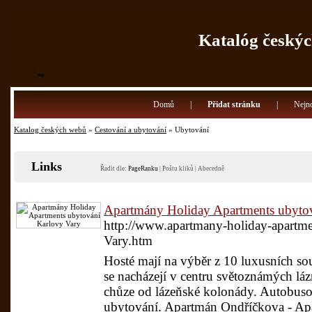
Katalóg českýc
Domů
|
Přidat stránku
|
Nejno
Katalog českých webů
»
Cestování a ubytování
» Ubytování
Links
Řadit dle:
PageRanku
|
Poštu kliků
|
Abecedně
Apartmány Holiday Apartments ubyto
http://www.apartmany-holiday-apartme
Vary.htm
Hosté mají na výběr z 10 luxusních so
se nacházejí v centru světoznámých lá
chůze od lázeňské kolonády. Autobuso
ubytování. Apartmán Ondříčkova - Ap