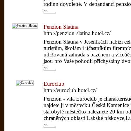
rodinn dovolené. V depandanci penz
N/A
Penzion Slatina
http://penzion-slatina.hotel.cz/
Penzion Slatina v Jeseníkách nabízí ce
turistům, školám i účastníkům firemníc
udržovaná zahrada s bazénem a víceú
jsou pro Vaše pohodlí přichystány dvou,
N/A
Euroclub
http://euroclub.hotel.cz/
Penzion - vila Euroclub je charakteris
najdete ji v městečku Česká Kamenice 
starobylé městečko naleznete 20 km od 
chráněných oblastí Labské pískovce,Lu
N/A